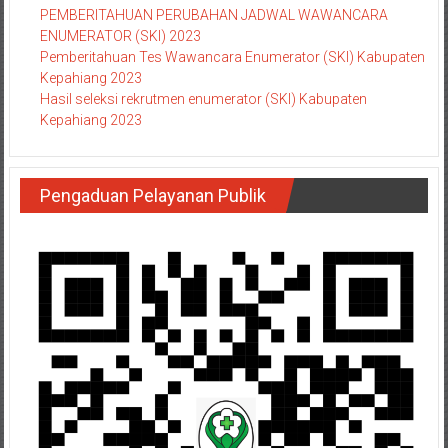
PEMBERITAHUAN PERUBAHAN JADWAL WAWANCARA
ENUMERATOR (SKI) 2023
Pemberitahuan Tes Wawancara Enumerator (SKI) Kabupaten
Kepahiang 2023
Hasil seleksi rekrutmen enumerator (SKI) Kabupaten
Kepahiang 2023
Pengaduan Pelayanan Publik