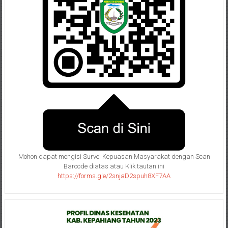
Mohon dapat mengisi Survei Kepuasan Masyarakat dengan Scan
Barcode diatas atau Klik tautan ini
https://forms.gle/2snjaD2spuh8XF7AA