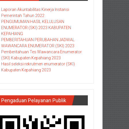
Laporan Akuntabilitas Kinerja Instansi
Pemerintah Tahun 2022
PENGUMUMAN HASIL KELULUSAN
ENUMERATOR (SKI) 2023 KABUPATEN
KEPAHIANG
PEMBERITAHUAN PERUBAHAN JADWAL
WAWANCARA ENUMERATOR (SKI) 2023
Pemberitahuan Tes Wawancara Enumerator
(SKI) Kabupaten Kepahiang 2023
Hasil seleksi rekrutmen enumerator (SKI)
Kabupaten Kepahiang 2023
Pengaduan Pelayanan Publik