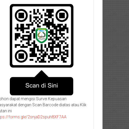
hon dapat mengisi Survei Kepuasan
syarakat dengan Scan Barcode diatas atau Klik
utan ini
tps://forms.gle/2snjaD2spuh8XF7AA