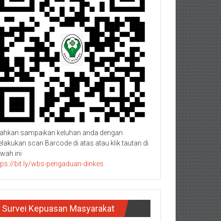
lahkan sampaikan keluhan anda dengan
lakukan scan Barcode di atas atau klik tautan di
wah ini
tps://bit.ly/wbs-pengaduan-dinkes
Survei Kepuasan Masyarakat