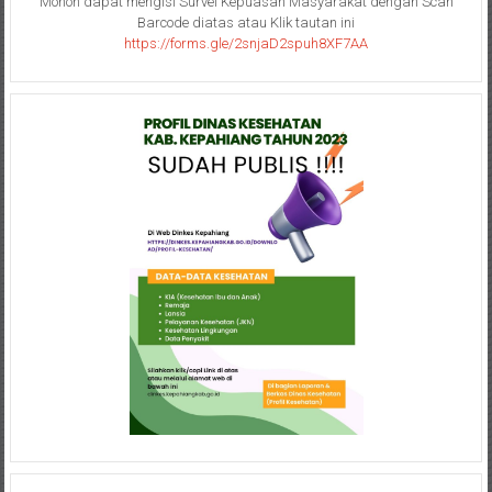
Mohon dapat mengisi Survei Kepuasan Masyarakat dengan Scan
Barcode diatas atau Klik tautan ini
https://forms.gle/2snjaD2spuh8XF7AA