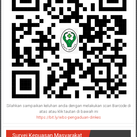
Silahkan sampaikan keluhan anda dengan melakukan scan Barcode di
atas atau klik tautan di bawah ini
https://bit.ly/wbs-pengaduan-dinkes
Survei Kepuasan Masyarakat